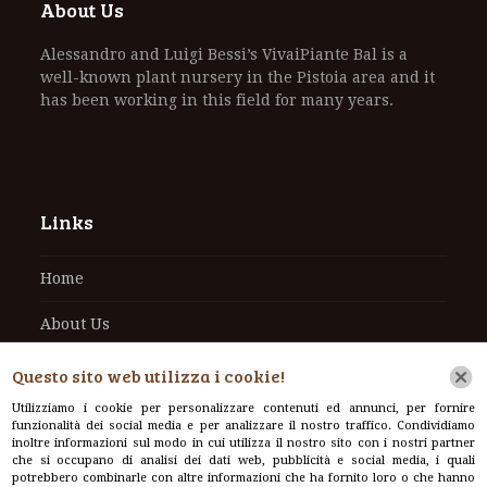
About Us
Alessandro and Luigi Bessi’s VivaiPiante Bal is a
well-known plant nursery in the Pistoia area and it
has been working in this field for many years.
Links
Home
About Us
Contacts
Questo sito web utilizza i cookie!
Utilizziamo i cookie per personalizzare contenuti ed annunci, per fornire
funzionalità dei social media e per analizzare il nostro traffico. Condividiamo
inoltre informazioni sul modo in cui utilizza il nostro sito con i nostri partner
che si occupano di analisi dei dati web, pubblicità e social media, i quali
Contacts
potrebbero combinarle con altre informazioni che ha fornito loro o che hanno