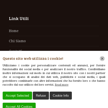
Link Utili
Home
Chi Siamo
Contatti
Questo sito web utilizza i cookie!
Cookie Policy
Utilizziamo i cookie per personalizzare contenuti ed annunci, per fornire
funzionalità dei social media e per analizzare il nostro traffico. Condividiamo
Informativa sul trattamento dei dati personali
inoltre informazioni sul modo in cui utilizza il nostro sito con i nostri partner
che si occupano di analisi dei dati web, pubblicità e social media, i quali
potrebbero combinarle con altre informazioni che ha fornito loro o che hanno
raccolto dal suo utilizzo dei loro servizi.
Read more
Contatti
Accept Selected
Refuse
Cookie Info
Via Pratese, 377, 51100 Pistoia PT, Italy
Accept All Cookies