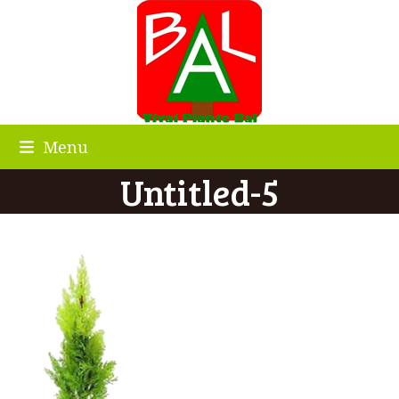
Skip
to
content
Menu
Untitled-5