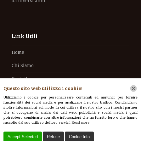
da diversi anni.
Link Utili
Home
Chi Siamo
Contatti
Questo sito web utilizza i cookie!
Cookie Policy
Utilizziamo i cookie per personalizzare contenuti ed annunci, per fornire
funzionalità dei social media e per analizzare il nostro traffico. Condividiamo
Informativa sul trattamento dei dati personali
inoltre informazioni sul modo in cui utilizza il nostro sito con i nostri partner
che si occupano di analisi dei dati web, pubblicità e social media, i quali
potrebbero combinarle con altre informazioni che ha fornito loro o che hanno
raccolto dal suo utilizzo dei loro servizi.
Read more
Contatti
Accept Selected
Refuse
Cookie Info