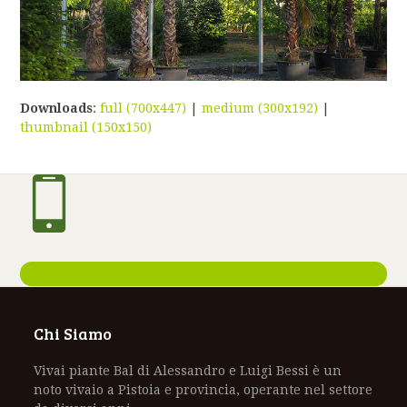
Downloads
:
full (700x447)
|
medium (300x192)
|
thumbnail (150x150)
+39 3295713556
Chi Siamo
Vivai piante Bal di Alessandro e Luigi Bessi è un
noto vivaio a Pistoia e provincia, operante nel settore