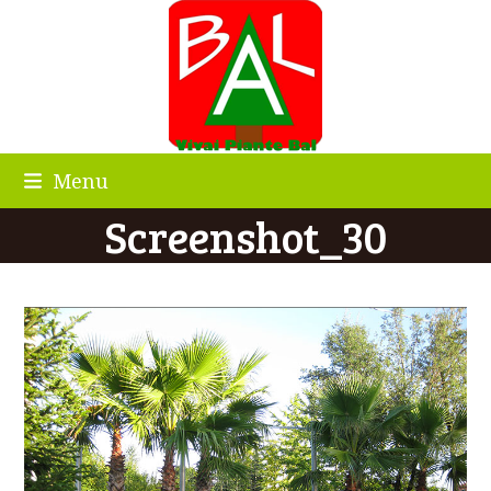
Skip
to
content
Menu
Screenshot_30